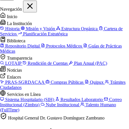
Navegación
Inicio
La Institución
Historia
Misión y Visión
Estructura Orgánica
Cartera de
Servicios
Planificación Estratégica
Biblioteca
Repositorio Digital
Protocolos Médicos
Guías de Prácticas
Médicas
Transparencia
LOTAIP
Rendición de Cuentas
Plan Anual (PAC)
Noticias
Enlaces
PRAS-SGRDACAA
Compras Públicas
Quipux
Trámites
Ciudadanos
Servicios en Línea
Sistema Hospitalario (SIH)
Resultados Laboratorio
Correo
Institucional (Zimbra)
Nube Institucional
Talento Humano
(FullTime)
Hospital General Dr. Gustavo Domínguez Zambrano