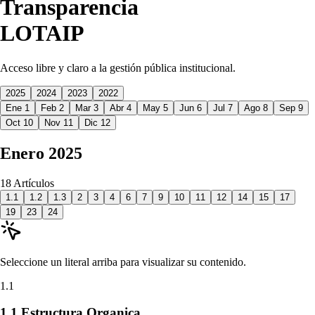
Transparencia
LOTAIP
Acceso libre y claro a la gestión pública institucional.
2025
2024
2023
2022
Ene
1
Feb
2
Mar
3
Abr
4
May
5
Jun
6
Jul
7
Ago
8
Sep
9
Oct
10
Nov
11
Dic
12
Enero
2025
18 Artículos
1.1
1.2
1.3
2
3
4
6
7
9
10
11
12
14
15
17
19
23
24
Seleccione un literal arriba para visualizar su contenido.
1.1
1.1 Estructura Organica