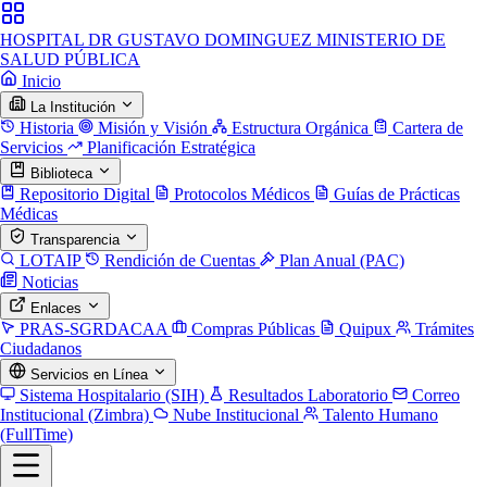
HOSPITAL DR GUSTAVO DOMINGUEZ
MINISTERIO DE
SALUD PÚBLICA
Inicio
La Institución
Historia
Misión y Visión
Estructura Orgánica
Cartera de
Servicios
Planificación Estratégica
Biblioteca
Repositorio Digital
Protocolos Médicos
Guías de Prácticas
Médicas
Transparencia
LOTAIP
Rendición de Cuentas
Plan Anual (PAC)
Noticias
Enlaces
PRAS-SGRDACAA
Compras Públicas
Quipux
Trámites
Ciudadanos
Servicios en Línea
Sistema Hospitalario (SIH)
Resultados Laboratorio
Correo
Institucional (Zimbra)
Nube Institucional
Talento Humano
(FullTime)